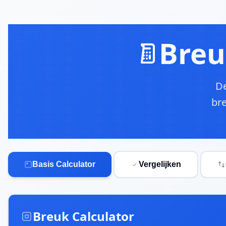
Spring naar hoofdinhoud
Breu
De
bre
Basis Calculator
Vergelijken
Breuk Calculator