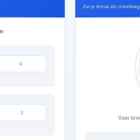
Zie je breuk als cirkeldia
en
Voer bre