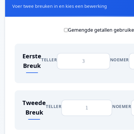
Voer twee breuken in en kies een bewerking
Gemengde getallen gebruik
Eerste
TELLER
NOEMER
Breuk
Tweede
TELLER
NOEMER
Breuk