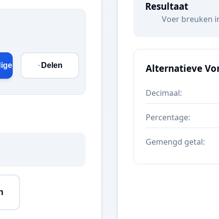
Resultaat
Voer breuken in
digen
Delen
Alternatieve V
Decimaal:
Percentage:
Gemengd getal:
n