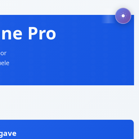
ne Pro
oor
uele
gave